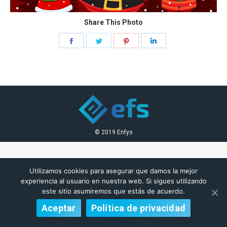
Share This Photo
Share
Share
Share
Share
on
on
on
on
Facebook
Twitter
Pinterest
LinkedIn
© 2019 Enfys
Utilizamos cookies para asegurar que damos la mejor
experiencia al usuario en nuestra web. Si sigues utilizando
este sitio asumiremos que estás de acuerdo.
Aceptar
Política de privacidad