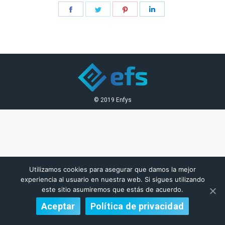
Share
Share
Share
Share
on
on
on
on
Facebook
Twitter
Pinterest
LinkedIn
© 2019 Enfys
Utilizamos cookies para asegurar que damos la mejor
experiencia al usuario en nuestra web. Si sigues utilizando
este sitio asumiremos que estás de acuerdo.
Aceptar
Política de privacidad