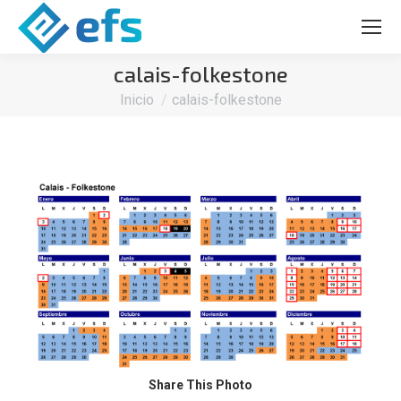
calais-folkestone
Estás aquí:
Inicio
calais-folkestone
Share This Photo