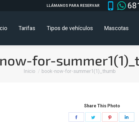
68
LLÁMANOS PARA RESERVAR
icio
Tarifas
Tipos de vehículos
Mascotas
-now-for-summer1(1)_
Estás aquí:
Inicio
book-now-for-summer1(1)_thumb
Share This Photo
Share
Share
Share
Shar
on
on
on
on
Facebook
Twitter
Pinterest
Link