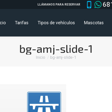
68
LLÁMANOS PARA RESERVAR
icio
Tarifas
Tipos de vehículos
Mascotas
bg-amj-slide-1
Estás aquí:
Inicio
bg-amj-slide-1