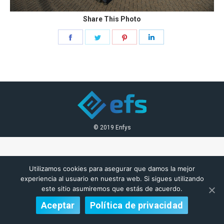
Share This Photo
Share
Share
Share
Share
on
on
on
on
Facebook
Twitter
Pinterest
LinkedIn
© 2019 Enfys
Utilizamos cookies para asegurar que damos la mejor
experiencia al usuario en nuestra web. Si sigues utilizando
este sitio asumiremos que estás de acuerdo.
Aceptar
Política de privacidad