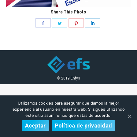
Share This Photo
Share
Share
Share
Share
on
on
on
on
Facebook
Twitter
Pinterest
LinkedIn
© 2019 Enfys
Utilizamos cookies para asegurar que damos la mejor
experiencia al usuario en nuestra web. Si sigues utilizando
este sitio asumiremos que estás de acuerdo.
Aceptar
Política de privacidad