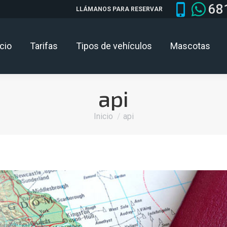
68
LLÁMANOS PARA RESERVAR
icio
Tarifas
Tipos de vehículos
Mascotas
api
Estás aquí:
Inicio
api