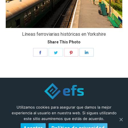
Líneas ferroviarias históricas en Yorkshire
Share This Photo
Share
Share
Share
Share
on
on
on
on
Facebook
Twitter
Pinterest
LinkedIn
© 2019 Enfys
Utilizamos cookies para asegurar que damos la mejor
experiencia al usuario en nuestra web. Si sigues utilizando
este sitio asumiremos que estás de acuerdo.