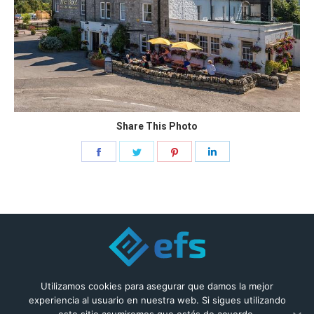
Share This Photo
Share
Share
Share
Share
on
on
on
on
Facebook
Twitter
Pinterest
LinkedIn
© 2019 Enfys
Utilizamos cookies para asegurar que damos la mejor
experiencia al usuario en nuestra web. Si sigues utilizando