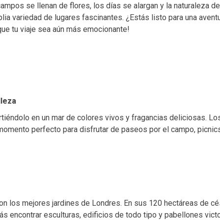
mpos se llenan de flores, los días se alargan y la naturaleza de
ia variedad de lugares fascinantes. ¿Estás listo para una aventu
que tu viaje sea aún más emocionante!
lleza
rtiéndolo en un mar de colores vivos y fragancias deliciosas. Lo
 momento perfecto para disfrutar de paseos por el campo, picnics
on los mejores jardines de Londres. En sus 120 hectáreas de cés
ás encontrar esculturas, edificios de todo tipo y pabellones vic