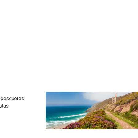
s pesqueros.
istas